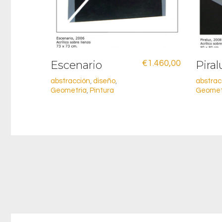
Escenario
€
1.460,00
Piral
abstracción
,
diseño
,
abstrac
Geometria
,
Pintura
Geomet